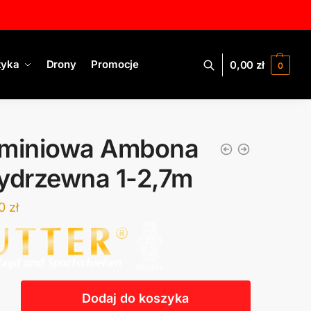
tyka
Drony
Promocje
0,00
zł
0
uminiowa Ambona
ydrzewna 1-2,7m
00
zł
Dodaj do koszyka