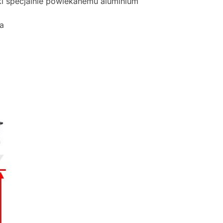
ki specjalnie powlekanemu aluminium
ja