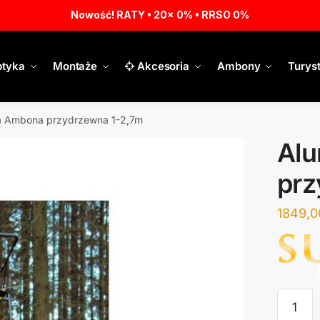
Nowość! RATY • 20x 0% • RRSO 0%
tyka
Montaże
Akcesoria
Ambony
Turys
a Ambona przydrzewna 1-2,7m
Al
prz
1849,