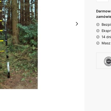
Darmowa 
zamówie
Bezpi
Ekspr
14 dn
Masz