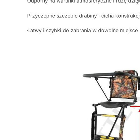
Odporny na warunki atmosferyczne i rdzę dzię
Przyczepne szczeble drabiny i cicha konstrukc
Łatwy i szybki do zabrania w dowolne miejsce