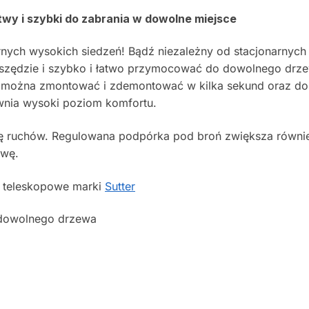
wy i szybki do zabrania w dowolne miejsce
arnych wysokich siedzeń! Bądź niezależny od stacjonarnych
szędzie i szybko i łatwo przymocować do dowolnego drze
o można zmontować i zdemontować w kilka sekund oraz d
wnia wysoki poziom komfortu.
ruchów. Regulowana podpórka pod broń zwiększa również
awę.
e teleskopowe marki
Sutter
o dowolnego drzewa