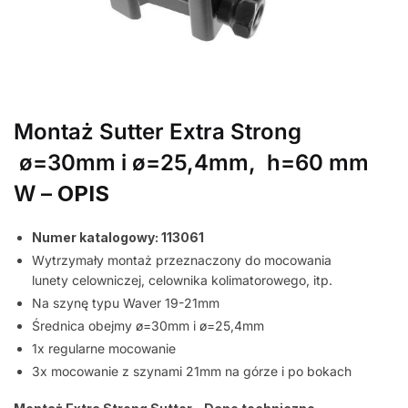
Montaż Sutter Extra Strong
ø=30mm i ø=25,4mm, h=60 mm
W –
OPIS
Numer katalogowy: 113061
Wytrzymały montaż przeznaczony do mocowania
lunety celowniczej, celownika kolimatorowego, itp.
Na szynę typu Waver 19-21mm
Średnica obejmy ø=30mm i ø=25,4mm
1x regularne mocowanie
3x mocowanie z szynami 21mm na górze i po bokach