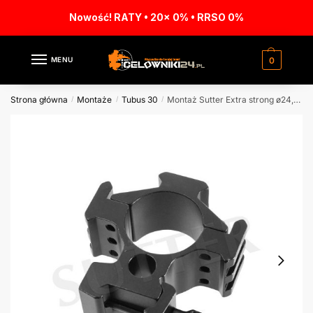
Nowość! RATY • 20x 0% • RRSO 0%
MENU
0
Strona główna
Montaże
Tubus 30
Montaż Sutter Extra strong ø24,4/30mm h60m 19-22mm
/
/
/