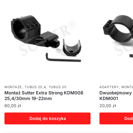
,
,
,
MONTAŻE
TUBUS 25,4
TUBUS 30
ADAPTERY
MONT
Montaż Sutter Extra Strong KDM008
Dwuobejmowy 
25,4/30mm 19-22mm
KDM001
60,00
zł
20,00
zł
Dodaj do koszyka
Dod