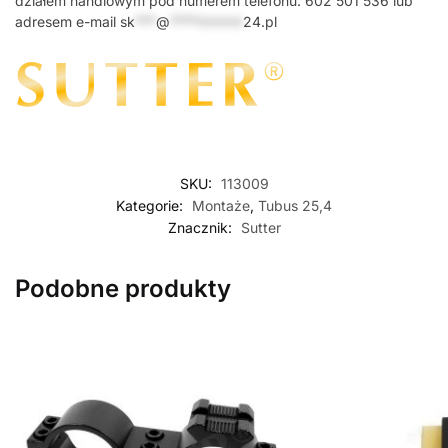
działem handlowym pod numerem telefonu: 602 501 536 lub
adresem e-mail
sk
***
@
*********
24.pl
SKU:
113009
Kategorie:
Montaże
,
Tubus 25,4
Znacznik:
Sutter
Podobne produkty