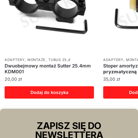
,
,
,
ADAPTERY
MONTAŻE
TUBUS 25,4
ADAPTERY
MONT
Dwuobejmowy montaż Sutter 25.4mm
Stoper amorty
KDM001
pryzmatyczną
20,00
zł
35,00
zł
Dodaj do koszyka
Dod
ZAPISZ SIĘ DO
NEWSLETTERA