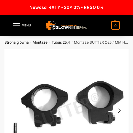
Nowość! RATY • 20x 0% • RRSO 0%
MENU
0
Strona główna
Montaże
Tubus 25,4
Montaże SUTTER Ø25.4MM H40MM 11-13MM
/
/
/