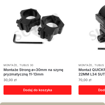
,
,
MONTAŻE
TUBUS 30
MONTAŻE
TUBUS
Montaże Strong ø=30mm na szynę
Montaż QUICKR
pryzmatyczną 11-13mm
22MM L34 SU
30,00
zł
70,00
zł
Dodaj do koszyka
Dod