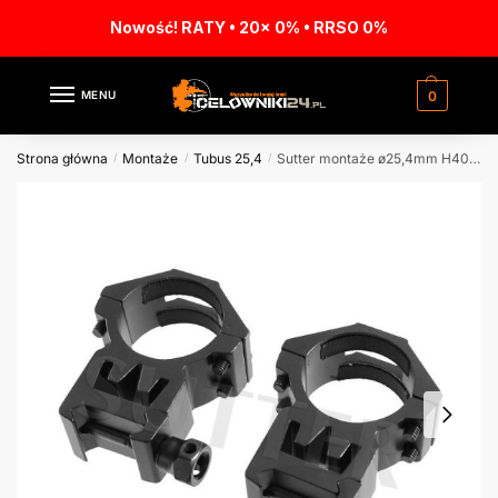
Nowość! RATY • 20x 0% • RRSO 0%
MENU
0
Strona główna
Montaże
Tubus 25,4
Sutter montaże ø25,4mm H40mm 19-22mm
/
/
/