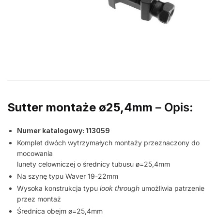
Sutter
montaże ø25,4mm
– Opis:
Numer katalogowy: 113059
Komplet dwóch wytrzymałych montaży przeznaczony do
mocowania
lunety celowniczej o średnicy tubusu ø=25,4mm
Na szynę typu Waver 19-22mm
Wysoka konstrukcja typu
look through
umożliwia patrzenie
przez montaż
Średnica obejm ø=25,4mm