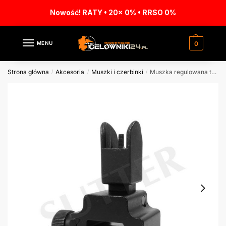
Nowość! RATY • 20x 0% • RRSO 0%
MENU
0
Strona główna
Akcesoria
Muszki i czerbinki
Muszka regulowana typu „flip-up” na szynę: 19-22mm
/
/
/