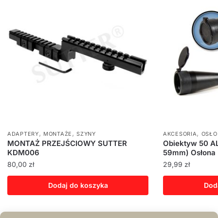
,
,
,
ADAPTERY
MONTAŻE
SZYNY
AKCESORIA
OSŁO
MONTAŻ PRZEJŚCIOWY SUTTER
Obiektyw 50 A
KDM006
59mm) Osłona n
80,00
zł
29,99
zł
Dodaj do koszyka
Dod