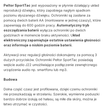
Peltor SportTac
jest wyposażony w płynnie działający układ
reprodukcji dźwięku, który zapobiega nagłym spadkom
poziomu słyszanego dźwięku. Ochronniki są zasilane za
pomocą dwóch baterii AA (montowane w jednej czaszy), które
zapewniają do 600 godzin pracy.
Automatyczny tryb
oszczędzania baterii
wyłącza ochronniki po dwóch
godzinach w momencie braku aktywności. U
kład
elektroniczny zapamiętuje ostatnie ustawienia głośności
oraz informuje o niskim poziomie baterii
.
Aktywacji oraz regulacji głośności dokonujemy za pomocą 3
dużych przycisków. Ochronniki Peltor SportTac posiadają
wejście audio J22 umożliwiające podłączenie zewnętrznego
urządzenia audio np. smartfonu lub mp3.
Budowa
Dolna część czasz jest profilowana, dzięki czemu ochronniki
nie przeszkadzają w strzelaniu. Szerokie, wymienne poduszki
bardzo dobrze izolują od hałasu, są miłe dla skóry, można je
łatwo utrzymać w czystości.