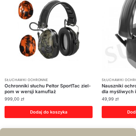
SŁUCHAWKI OCHRONNE
SŁUCHAWKI OCHR
Ochronniki słuchu Peltor SportTac ziel-
Nauszniki ochr
pom w wersji kamuflaż
dla myśliwych i
999,00
zł
49,99
zł
Dodaj do koszyka
Dod