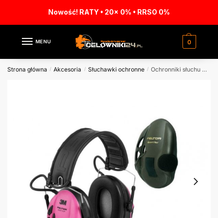
Nowość! RATY • 20x 0% • RRSO 0%
MENU
0
Strona główna
Akcesoria
Słuchawki ochronne
Ochronniki słuchu Peltor SportTac aktywne, zielono-różowe
/
/
/