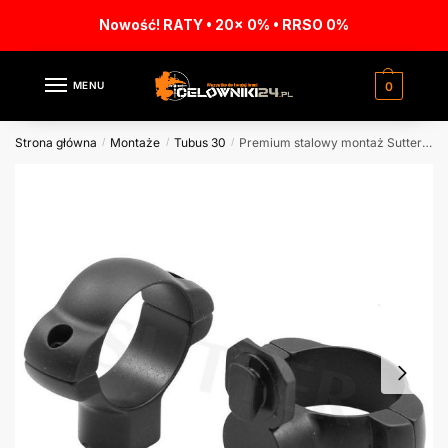
Nowość! RATY • 20x 0% • RRSO 0%
MENU
0
Strona główna
Montaże
Tubus 30
Premium stalowy montaż Sutter ø30mm h28mm
/
/
/