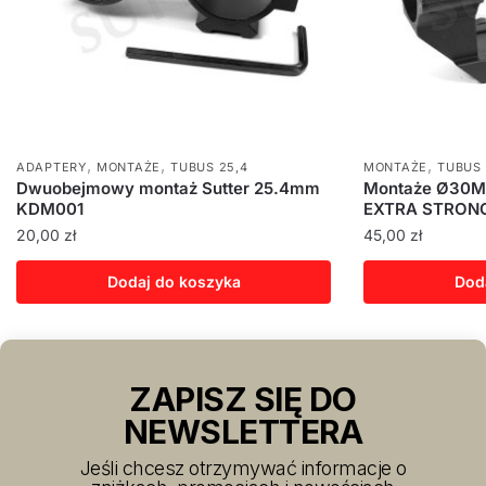
,
,
,
ADAPTERY
MONTAŻE
TUBUS 25,4
MONTAŻE
TUBUS
Dwuobejmowy montaż Sutter 25.4mm
Montaże Ø30M
KDM001
EXTRA STRON
20,00
zł
45,00
zł
Dodaj do koszyka
Dod
ZAPISZ SIĘ DO
NEWSLETTERA
Jeśli chcesz otrzymywać informacje o