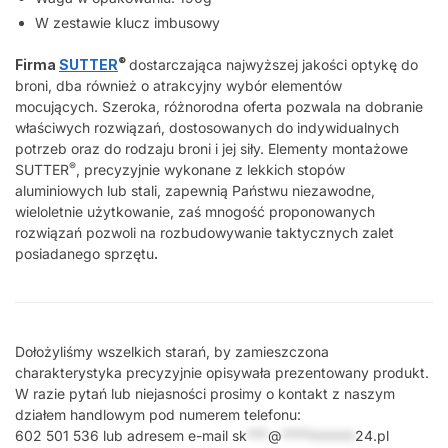
W zestawie klucz imbusowy
®
Firma
SUTTER
dostarczająca najwyższej jakości optykę do
broni, dba również o atrakcyjny wybór elementów
mocujących. Szeroka, różnorodna oferta pozwala na dobranie
właściwych rozwiązań, dostosowanych do indywidualnych
potrzeb oraz do rodzaju broni i jej siły. Elementy montażowe
®
SUTTER
, precyzyjnie wykonane z lekkich stopów
aluminiowych lub stali, zapewnią Państwu niezawodne,
wieloletnie użytkowanie, zaś mnogość proponowanych
rozwiązań pozwoli na rozbudowywanie taktycznych zalet
posiadanego sprzętu
.
Dołożyliśmy wszelkich starań, by zamieszczona
charakterystyka precyzyjnie opisywała prezentowany produkt.
W razie pytań lub niejasności prosimy o kontakt z naszym
działem handlowym pod numerem telefonu:
602 501 536 lub adresem e-mail
sk
***
@
*********
24.pl