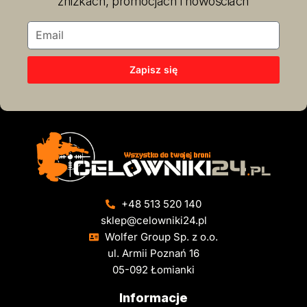
zniżkach, promocjach i nowościach
Zapisz się
+48 513 520 140
sklep@celowniki24.pl
Wolfer Group Sp. z o.o.
ul. Armii Poznań 16
05-092 Łomianki
Informacje