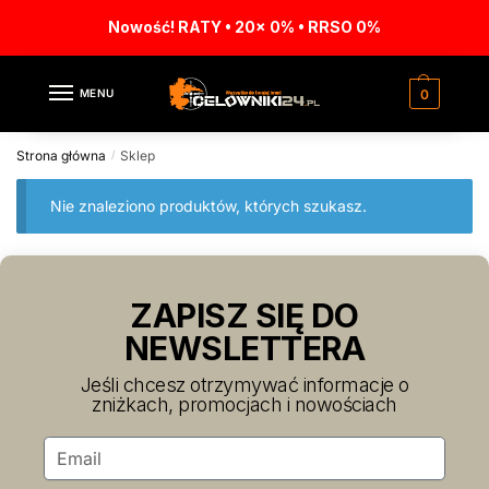
Nowość! RATY • 20x 0% • RRSO 0%
MENU
0
Strona główna
Sklep
/
Nie znaleziono produktów, których szukasz.
ZAPISZ SIĘ DO
NEWSLETTERA
Jeśli chcesz otrzymywać informacje o
zniżkach, promocjach i nowościach