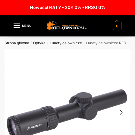
Nowość! RATY • 20x 0% • RRSO 0%
MENU
0
Strona główna
Optyka
Lunety celownicze
Lunety celownicze REDWIN RW13 TOWA 1.2-6×24 IR SFP
/
/
/