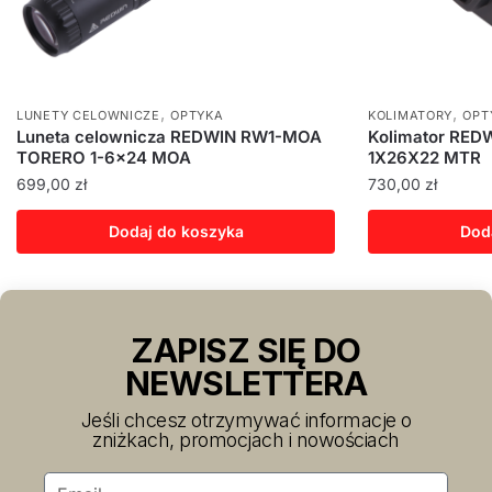
,
,
LUNETY CELOWNICZE
OPTYKA
KOLIMATORY
OPT
Luneta celownicza REDWIN RW1-MOA
Kolimator RE
TORERO 1-6×24 MOA
1X26X22 MTR
699,00
zł
730,00
zł
Dodaj do koszyka
Dod
ZAPISZ SIĘ DO
NEWSLETTERA
Jeśli chcesz otrzymywać informacje o
zniżkach, promocjach i nowościach