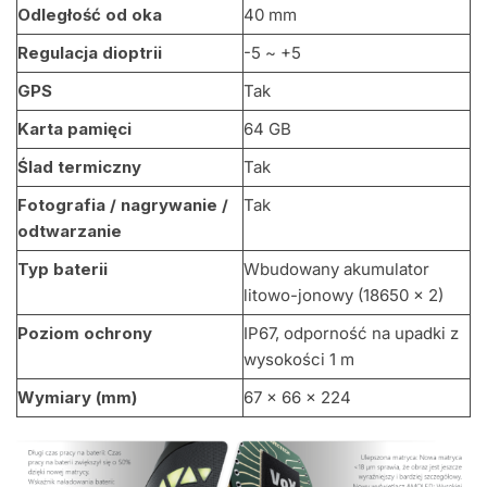
Odległość od oka
40 mm
Regulacja dioptrii
-5 ~ +5
GPS
Tak
Karta pamięci
64 GB
Ślad termiczny
Tak
Fotografia / nagrywanie /
Tak
odtwarzanie
Typ baterii
Wbudowany akumulator
litowo-jonowy (18650 × 2)
Poziom ochrony
IP67, odporność na upadki z
wysokości 1 m
Wymiary (mm)
67 × 66 × 224