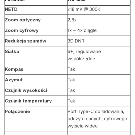
NETD
≤18 mK @ 300K
Zoom optyczny
2,8x
Zoom cyfrowy
1x ~ 4x ciągłe
Redukcja szumów
3D DNR
Siatka
6+, regulowane
współrzędne
Kompas
Tak
Azymut
Tak
Czujnik wysokości
Tak
Czujnik temperatury
Tak
Połączenie
Port Type-C do ładowania,
odczytu danych, cyfrowego
wyjścia wideo