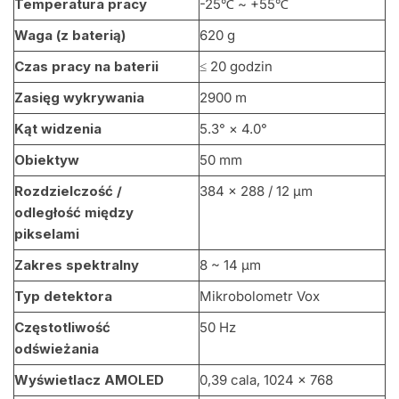
Temperatura pracy
-25℃ ~ +55℃
Waga (z baterią)
620 g
Czas pracy na baterii
≤ 20 godzin
Zasięg wykrywania
2900 m
Kąt widzenia
5.3° × 4.0°
Obiektyw
50 mm
Rozdzielczość /
384 × 288 / 12 μm
odległość między
pikselami
Zakres spektralny
8 ~ 14 μm
Typ detektora
Mikrobolometr Vox
Częstotliwość
50 Hz
odświeżania
Wyświetlacz AMOLED
0,39 cala, 1024 × 768