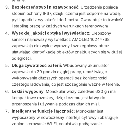
Bezpieczeństwo i niezawodność:
Urządzenie posiada
stopień ochrony IP67, dzięki czemu jest odporne na wodę,
pył i upadki z wysokości do 1 metra. Gwarantuje to trwałość
i stabilną pracę w każdych warunkach terenowych/
Wysokiej jakości optyka i wyświetlacz:
Ulepszony
sensor i najnowszy wyświetlacz AMOLED 1024×768
zapewniają niezwykle wyraźny i szczegółowy obraz,
ułatwiając identyfikację obiektów znajdujących się w dużej
odległości.
Długa żywotność baterii:
Wbudowany akumulator
zapewnia do 20 godzin ciągłej pracy, umożliwiając
wykonywanie dłuższych operacji bez konieczności
częstego ładowania, co jest szczególnie ważne w terenie.
Lekki i wygodny:
Monokular waży zaledwie 620 g i ma
kompaktowe rozmiary, dzięki czemu jest łatwy do
przenoszenia i używania podczas długich misji.
Inteligentne funkcje i łączność:
Monokular jest
wyposażony w nowoczesny interfejs cyfrowy i obsługuje
zdalne sterowanie Wi-Fi, co ułatwia podłączanie