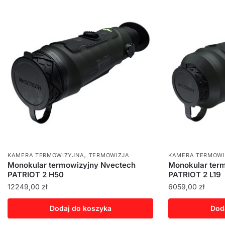
,
KAMERA TERMOWIZYJNA
TERMOWIZJA
KAMERA TERMOWI
Monokular termowizyjny Nvectech
Monokular ter
PATRIOT 2 H50
PATRIOT 2 L19
12249,00
zł
6059,00
zł
Dodaj do koszyka
Dod