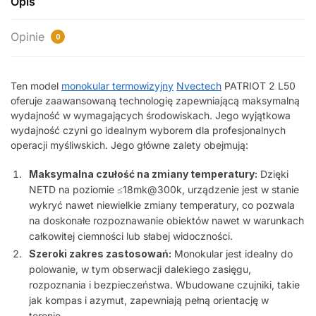
Opis
Opinie
0
Ten model
monokular termowizyjny
Nvectech
PATRIOT 2 L50
oferuje zaawansowaną technologię zapewniającą maksymalną
wydajność w wymagających środowiskach. Jego wyjątkowa
wydajność czyni go idealnym wyborem dla profesjonalnych
operacji myśliwskich. Jego główne zalety obejmują:
Maksymalna czułość na zmiany temperatury:
Dzięki
NETD na poziomie ≤18mk@300k, urządzenie jest w stanie
wykryć nawet niewielkie zmiany temperatury, co pozwala
na doskonałe rozpoznawanie obiektów nawet w warunkach
całkowitej ciemności lub słabej widoczności.
Szeroki zakres zastosowań:
Monokular jest idealny do
polowanie, w tym obserwacji dalekiego zasięgu,
rozpoznania i bezpieczeństwa. Wbudowane czujniki, takie
jak kompas i azymut, zapewniają pełną orientację w
terenie.