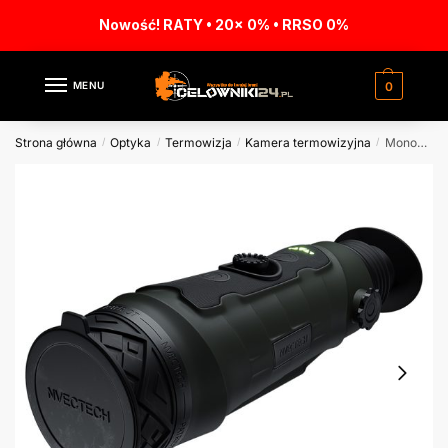
Nowość! RATY • 20x 0% • RRSO 0%
MENU
0
Strona główna
Optyka
Termowizja
Kamera termowizyjna
Monokular termowizyjny Nvectech PATRIOT 2 L50
/
/
/
/